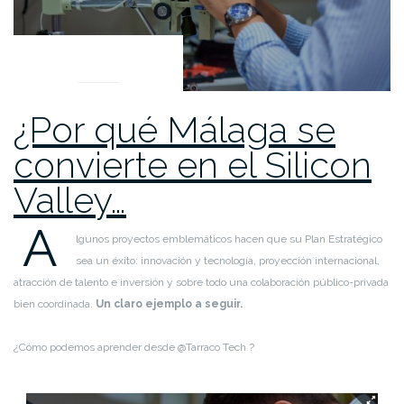
UNCATEGORIZED
¿Por qué Málaga se
convierte en el Silicon
Valley…
A
lgunos proyectos emblemáticos hacen que su Plan Estratégico
sea un éxito: innovación y tecnología, proyección internacional,
atracción de talento e inversión y sobre todo una colaboración público-privada
bien coordinada.
Un claro ejemplo a seguir.
¿Cómo podemos aprender desde @Tarraco Tech ?