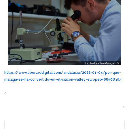
https://www.libertaddigital.com/andalucia/2022-01-04/por-que-
malaga-se-ha-convertido-en-el-silicon-valley-europeo-6850830/
Valencia construirá un parque solar público aprovechando
el techo de cementerios
Un molino de viento en la pared