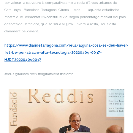
per valorar-la cal veure la comparativa amb la resta d’àrees urbanes de
Catalunya –Barcelona, Tarragona, Girona, Lleida…–. I aquesta estadística
mostra que l’esmentat 2% constitueix el segon percentatge més alt del país
després de Barcelona, que se situa al 3,6%. Envers la resta, Reus està
clarament pel davant.
https://www.diaridetarragona.com/reus/alguna-cosa-es-deu-haver-
fet-be-per-atraure-alta-tecnologia-20220409-0037-
HJDT202204090037
#reus @tarraco tech #digitaltalent #talento