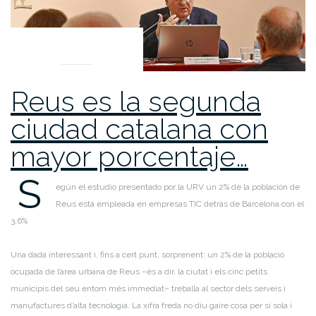
UNCATEGORIZED
Reus es la segunda
ciudad catalana con
mayor porcentaje…
S
egún el estudio presentado por la URV un 2% de la población de
Reus está empleada en empresas TIC detrás de Barcelona con el
3,6%
Una dada interessant i, fins a cert punt, sorprenent: un 2% de la població
ocupada de l’àrea urbana de Reus –és a dir, la ciutat i els cinc petits
municipis del seu entorn més immediat– treballa al sector dels serveis i
manufactures d’alta tecnologia. La xifra freda no diu gaire cosa per si sola i