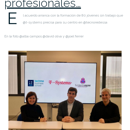
profesionales…
E
l acuerdo arranca con la formación de 80 jóvenes sin trabajo que
@t-systems precisa para su centro en @tecnoredessa
En la foto @alba campos @david oliva y @joel ferrer