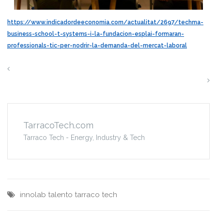
https://www.indicadordeeconomia.com/actualitat/2697/techma-
business-school-t-systems-i-la-fundacion-esplai-formaran-
professionals-tic-per-nodrir-la-demanda-del-mercat-laboral
La primera ciudad donde el hidrógeno será el «rey»
Se crea la Comunidad Energética Local en Agro-Reus
TarracoTech.com
Tarraco Tech - Energy, Industry & Tech
innolab
talento
tarraco tech