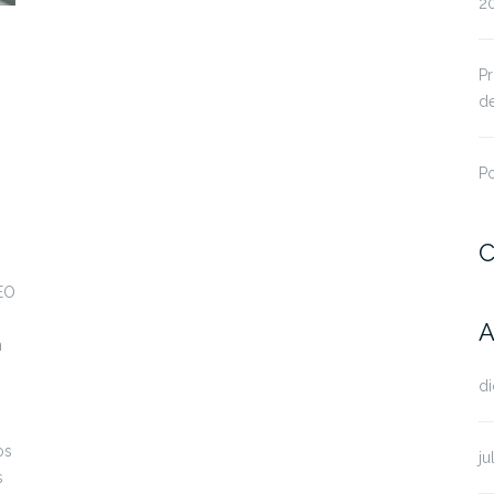
2
Pr
d
Po
C
CEO
A
n
d
os
ju
s