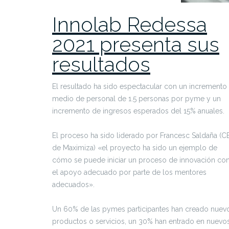
Innolab Redessa
2021 presenta sus
resultados
El resultado ha sido espectacular con un incremento
medio de personal de 1.5 personas por pyme y un
incremento de ingresos esperados del 15% anuales.
El proceso ha sido liderado por Francesc Saldaña (
de Maximiza) «el proyecto ha sido un ejemplo de
cómo se puede iniciar un proceso de innovación co
el apoyo adecuado por parte de los mentores
adecuados».
Un 60% de las pymes participantes han creado nuev
productos o servicios, un 30% han entrado en nuevo