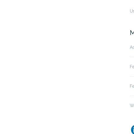
U
M
A
F
F
W
l