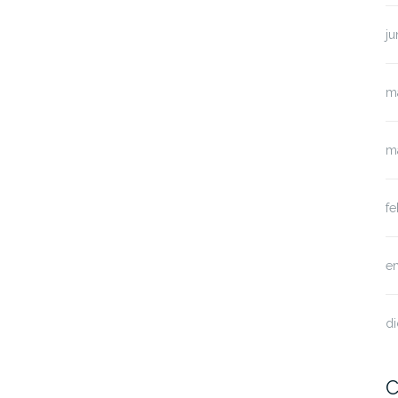
ju
m
m
f
e
d
C