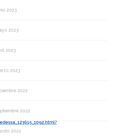
nio 2023
ayo 2023
ril 2023
arzo 2023
iciembre 2022
eptiembre 2022
edessa_123615_1092.html?
gosto 2022