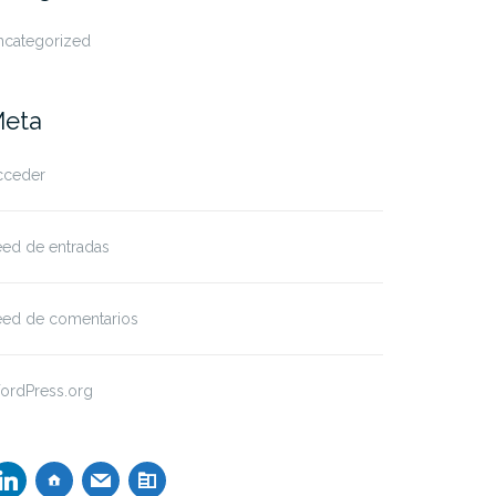
ncategorized
eta
cceder
eed de entradas
eed de comentarios
ordPress.org
inkedin
home
mail
index-