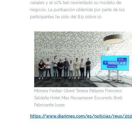
canales y el 10% han reorientado su modelo de
negocio. La puntuación obtenida por parte de los
participantes ha sido del 8.9 sobre 10.
Mimara Festiari Qbed Teresa Pallares Francesc
Saldaña Hotel Mas Passamaner Escuredo Brell
Fabricante lunas
https://www.diarimes.com/es/noticias/reus/20