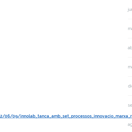
ju
m
ab
m
d
s
22/06/09/innolab_tanca_amb_set_processos_innovacio_marxa_r
a